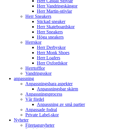
Herr Casual Stövlar
Herr Vandringskängor
Herr Martin-stövlar
Herr Sneakers
Stickad sneaker
Herr Skateboardskor
Herr Sneakers
Höga sneakers
Herrskor
Herr Derbyskor
Herr Monk Shoes
Herr Loafers
Herr Oxfordskor
Herrtofflor
Vandringsskor
anpassning
Anpassningsbara aspekter
Anpassningsbar skärm
Anpassningsprocess
Vår fördel
Anpassning av små partier
Anpassade fodral
Private Label-skor
Nyheter
Företagsnyheter