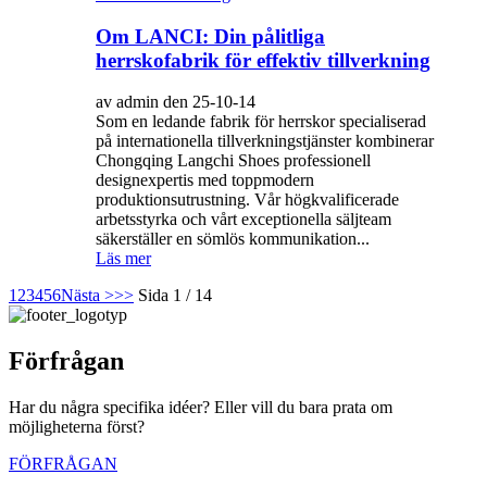
Om LANCI: Din pålitliga
herrskofabrik för effektiv tillverkning
av admin den 25-10-14
Som en ledande fabrik för herrskor specialiserad
på internationella tillverkningstjänster kombinerar
Chongqing Langchi Shoes professionell
designexpertis med toppmodern
produktionsutrustning. Vår högkvalificerade
arbetsstyrka och vårt exceptionella säljteam
säkerställer en sömlös kommunikation...
Läs mer
1
2
3
4
5
6
Nästa >
>>
Sida 1 / 14
Förfrågan
Har du några specifika idéer? Eller vill du bara prata om
möjligheterna först?
FÖRFRÅGAN