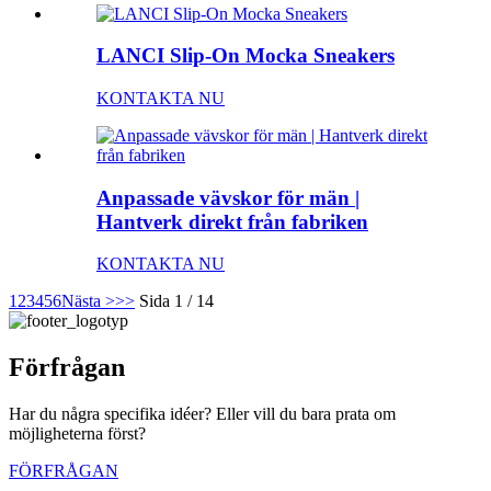
LANCI Slip-On Mocka Sneakers
KONTAKTA NU
Anpassade vävskor för män |
Hantverk direkt från fabriken
KONTAKTA NU
1
2
3
4
5
6
Nästa >
>>
Sida 1 / 14
Förfrågan
Har du några specifika idéer? Eller vill du bara prata om
möjligheterna först?
FÖRFRÅGAN