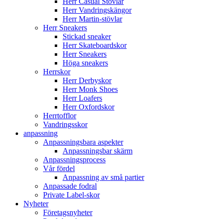
Herr Casual Stövlar
Herr Vandringskängor
Herr Martin-stövlar
Herr Sneakers
Stickad sneaker
Herr Skateboardskor
Herr Sneakers
Höga sneakers
Herrskor
Herr Derbyskor
Herr Monk Shoes
Herr Loafers
Herr Oxfordskor
Herrtofflor
Vandringsskor
anpassning
Anpassningsbara aspekter
Anpassningsbar skärm
Anpassningsprocess
Vår fördel
Anpassning av små partier
Anpassade fodral
Private Label-skor
Nyheter
Företagsnyheter