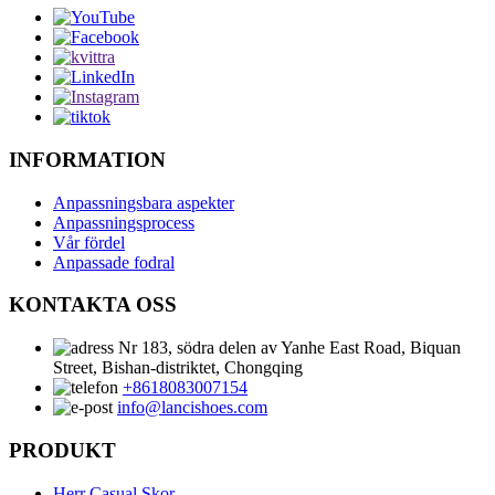
INFORMATION
Anpassningsbara aspekter
Anpassningsprocess
Vår fördel
Anpassade fodral
KONTAKTA OSS
Nr 183, södra delen av Yanhe East Road, Biquan
Street, Bishan-distriktet, Chongqing
+8618083007154
info@lancishoes.com
PRODUKT
Herr Casual Skor