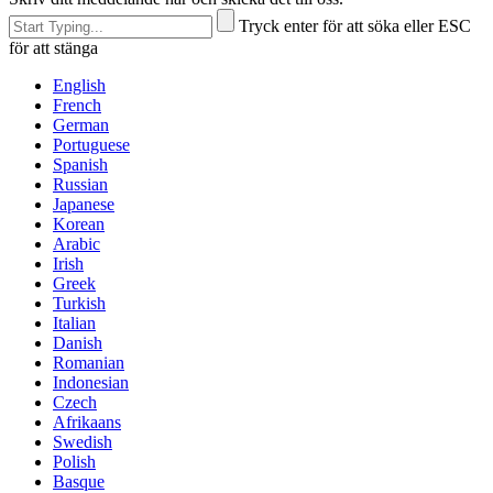
Tryck enter för att söka eller ESC
för att stänga
English
French
German
Portuguese
Spanish
Russian
Japanese
Korean
Arabic
Irish
Greek
Turkish
Italian
Danish
Romanian
Indonesian
Czech
Afrikaans
Swedish
Polish
Basque