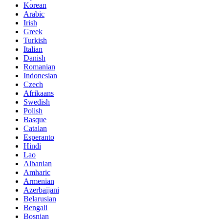
Korean
Arabic
Irish
Greek
Turkish
Italian
Danish
Romanian
Indonesian
Czech
Afrikaans
Swedish
Polish
Basque
Catalan
Esperanto
Hindi
Lao
Albanian
Amharic
Armenian
Azerbaijani
Belarusian
Bengali
Bosnian