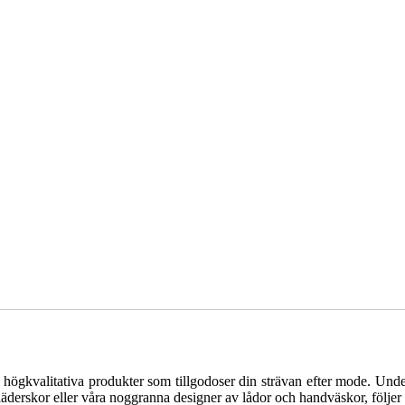
ögkvalitativa produkter som tillgodoser din strävan efter mode. Under 
läderskor eller våra noggranna designer av lådor och handväskor, följer vi