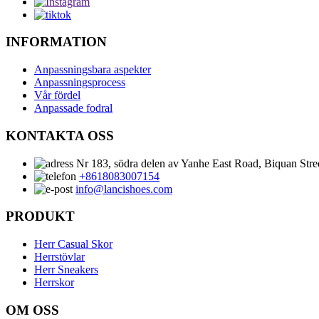
INFORMATION
Anpassningsbara aspekter
Anpassningsprocess
Vår fördel
Anpassade fodral
KONTAKTA OSS
Nr 183, södra delen av Yanhe East Road, Biquan Stree
+8618083007154
info@lancishoes.com
PRODUKT
Herr Casual Skor
Herrstövlar
Herr Sneakers
Herrskor
OM OSS