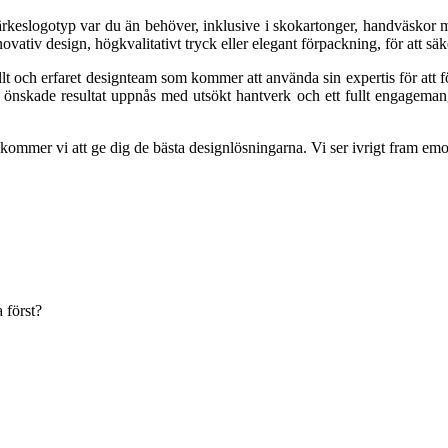
rkeslogotyp var du än behöver, inklusive i skokartonger, handväskor me
ovativ design, högkvalitativt tryck eller elegant förpackning, för att säk
llt och erfaret designteam som kommer att använda sin expertis för att f
 önskade resultat uppnås med utsökt hantverk och ett fullt engagemang
å kommer vi att ge dig de bästa designlösningarna. Vi ser ivrigt fram emo
 först?