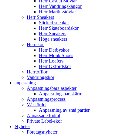
Herr Casual Stövlar
Herr Vandringskängor
Herr Martin-stövlar
Herr Sneakers
Stickad sneaker
Herr Skateboardskor
Herr Sneakers
Höga sneakers
Herrskor
Herr Derbyskor
Herr Monk Shoes
Herr Loafers
Herr Oxfordskor
Herrtofflor
Vandringsskor
anpassning
Anpassningsbara aspekter
Anpassningsbar skärm
Anpassningsprocess
Vår fördel
Anpassning av små partier
Anpassade fodral
Private Label-skor
Nyheter
Företagsnyheter